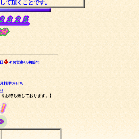
して頂くことです。
日
≪お宮参り/初節句
月料理/おせち
り
よりお待ち致しております。】