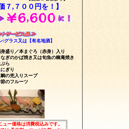
価７,７００円を！】
ン/グラス又は【有名地酒】
刺身盛り／本まぐろ（赤身）入り
うなぎのかば焼き又は旬魚の幽庵焼き
天ぷら
上
にぎり
真鯛の兜入りスープ
季節のフルーツ
ニュー価格は消費税込みです。