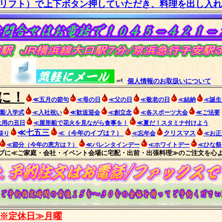
リフト）で上下ボタン押していただき、料理を出し入れ
個人情報のお取扱いについて
に！
≪五月の節句
≪母の日
≪父の日
≪敬老の日
≪結納
≪誕生
園/入学式
≪入社祝い
≪歓送迎会
≪創立念
≪各スポーツ大会
≪ご法要
土用の丑日
≪屋形船で花火を見ながら食事を！
≪夏だ！スタミナ付けよう
≪七五三
≪（今年のイブは？）
クリスマス
祭り
≪忘年会
≪お正
≪節分（今年の恵方は？）
≪バレンタインデー
≪ホワイトデー
≪ひな祭
プに≪ご家庭・会社・イベント会場に宅配・出前・出張料理≫のご注文を心
※定休日≫月曜