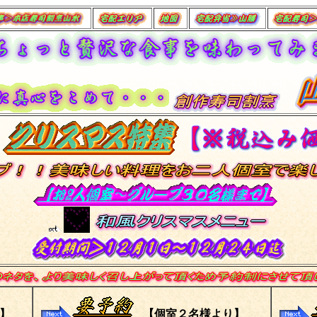
】
【個室２名様より】