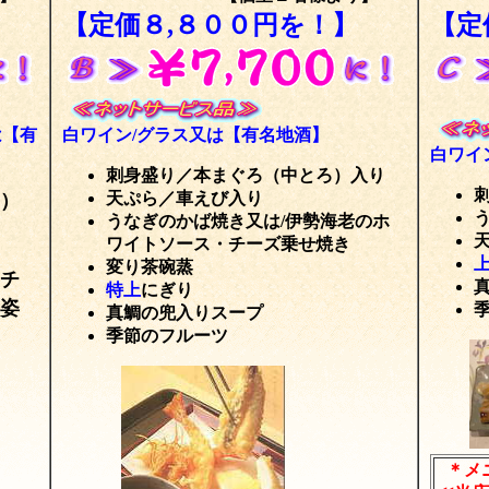
【定価８,８００円を！】
【定
は
【有
白ワイン/グラス
又は【有名地酒】
白ワイ
刺身盛り／本まぐろ（中とろ）入り
天ぷら／車えび入り
）
うなぎのかば焼き又は/伊勢海老のホ
ワイトソース・チーズ乗せ焼き
変り茶碗蒸
チ
特上
にぎり
姿
真鯛の兜入りスープ
季節のフルーツ
＊メ