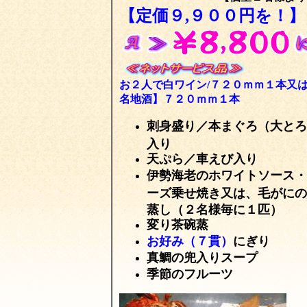
【定価９,９００円を！】
お２人で白ワイン/７２０ｍｍ１本
又
名地酒】７２０ｍｍ１本
刺身盛り／本まぐろ（大とろ
入り
天ぷら／車えび入り
伊勢海老のホワイトソース・
ーズ乗せ焼き又は、毛がにの
蒸し（２名様毎に１匹）
変り茶碗蒸
お好み（７貫）
にぎり
真鯛の兜入りスープ
季節のフルーツ