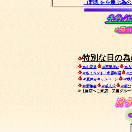
（料理をを運ぶ為の
特別な日の為
≪お花見
≪卒業祝い
≪入
≪各イベント・出張料理
≪
≪夏休みキャンペーン
≪秋
≪新年会
≪成人式
≪節分
☆【当店へご来店、又当グルー