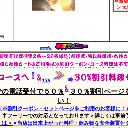
≪当店
ンセ
139
での電話受付で５０
％
３０％割引ページ
い！
（※割引クーポン・セットページをご利用のお客様に！
、半フーリーでの対応となっております＞詳しくは事前
とは＞
✴当店は出来上がった料理・飲み物を安全装置付