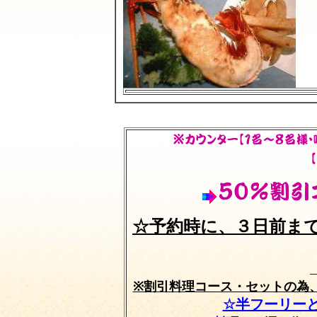
☆予約時に、３日前ま
※割引料理コース・セットの為
☆半フーリー